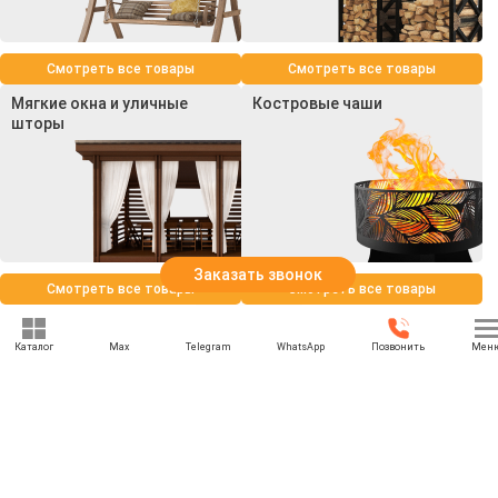
Смотреть все товары
Смотреть все товары
Мягкие окна и уличные
Костровые чаши
шторы
Заказать звонок
Смотреть все товары
Смотреть все товары
Каталог
Max
Telegram
WhatsApp
Позвонить
Мен
+7 (969) 777-85-85
rbesedka@gmail.com