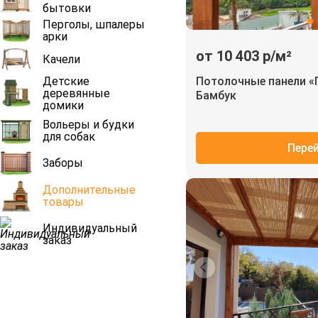
бытовки
Перголы, шпалеры
арки
от 10 403 р/м²
Качели
Детские
Потолочные панели «
деревянные
Бамбук
домики
Вольеры и будки
для собак
Пере
Заборы
Дополнительные
товары
Индивидуальный
заказ