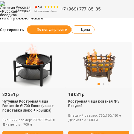
Русская
+7 (969) 777-85-85
беседка
Костровые чаши
По популярности
Цена
Сортировать
32 351 р
18 081 р
Чугунная Костровая чаша
Костровая чаша кованая №5
Fantastic Ø 700 Люкс (чаша+
Везувий
подставка люкс + крышка)
Внешний размер: 750х750х450 м
Внешний размер: 700х700х520 м
Диаметр ⌀ : 680 м
Диаметр ⌀ : 700 м