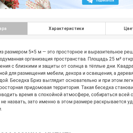
ара
Характеристики
Цве
з размером 5×5 м — это просторное и выразительное реше
родуманная организация пространства. Площадь 25 м² от
ения с близкими и защиты от солнца в тёплые дни. Квад
ой для размещения мебели, декора и освещения, а деревя
дой. Беседка Бриз выглядит основательно и при этом лег
просторная придомовая территория. Такая беседка станов
роводить время в спокойной атмосфере, собираться всей
 не назвать, зато именно в этом размере раскрывается у
.