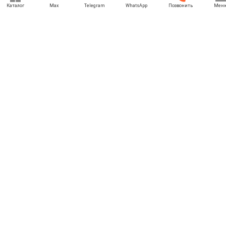
Каталог
Max
Telegram
WhatsApp
Позвонить
Мен
+7 (969) 777-85-85
rbesedka@gmail.com
Написать директору
Брянск
г. Брянск, Бурова ул., 20
Отдел продаж: 09:00 — 21:00
Служба доставки: 09:00 — 21:00
Задать вопрос