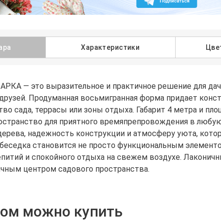
ара
Характеристики
Цве
АРКА — это выразительное и практичное решение для дачи
 друзей. Продуманная восьмигранная форма придает конс
тво сада, террасы или зоны отдыха. Габарит 4 метра и пл
ространство для приятного времяпрепровождения в любую
дерева, надежность конструкции и атмосферу уюта, кото
я беседка становится не просто функциональным элемент
епитий и спокойного отдыха на свежем воздухе. Лаконичн
ичным центром садового пространства.
ром можно купить