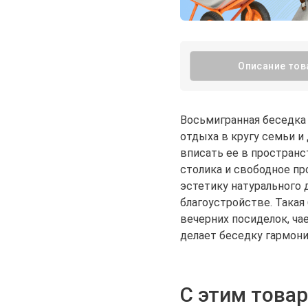
Описание тов
Восьмигранная беседка 
отдыха в кругу семьи и
вписать ее в пространс
столика и свободное п
эстетику натурального 
благоустройстве. Така
вечерних посиделок, ча
делает беседку гармон
С этим това