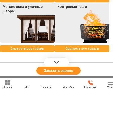
Мягкие окна и уличные
Костровые чаши
шторы
Смотреть все товары
Смотреть все товары
Заказать звонок
+7 (969) 777-85-85
Каталог
Max
Telegram
WhatsApp
Позвонить
Мен
rbesedka@gmail.com
Написать директору