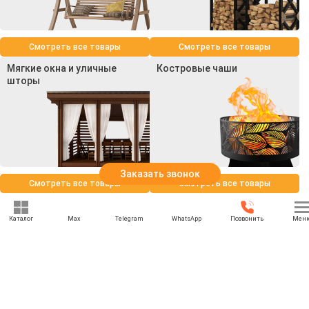
Смотреть все товары
Смотреть все товары
Мягкие окна и уличные
Костровые чаши
шторы
Заказать звонок
Смотреть все товары
Смотреть все товары
Каталог
Max
Telegram
WhatsApp
Позвонить
Мен
+7 (969) 777-85-85
rbesedka@gmail.com